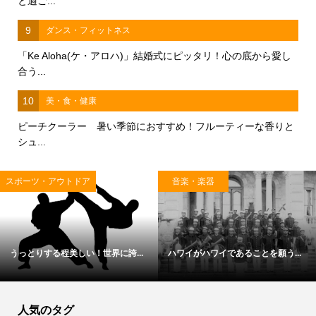
と過ご...
9
ダンス・フィットネス
「Ke Aloha(ケ・アロハ)」結婚式にピッタリ！心の底から愛し
合う...
10
美・食・健康
ピーチクーラー 暑い季節におすすめ！フルーティーな香りと
シュ...
スポーツ・アウトドア
音楽・楽器
うっとりする程美しい！世界に誇...
ハワイがハワイであることを願う...
人気のタグ