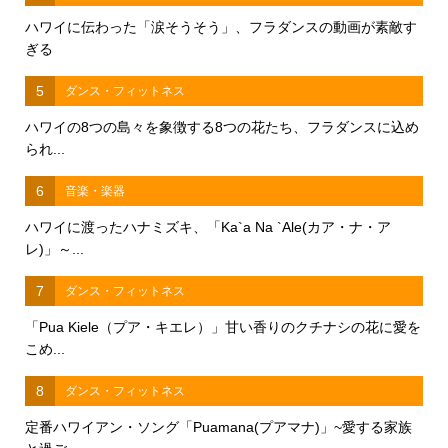
ハワイに伝わった「涙そうそう」、フラダンスの動画が素敵す
ぎる
5
ダンス・フィットネス
ハワイの8つの島々を象徴する8つの花たち、フラダンスに込め
られ...
6
音楽・楽器
ハワイに渡ったハナミズキ、「Ka`a Na `Ale(カア・ナ・ア
レ)」～...
7
ダンス・フィットネス
「Pua Kiele（プア・キエレ）」甘い香りのクチナシの花に愛を
こめ...
8
ダンス・フィットネス
定番ハワイアン・ソング「Puamana(プアマナ)」~愛する家族