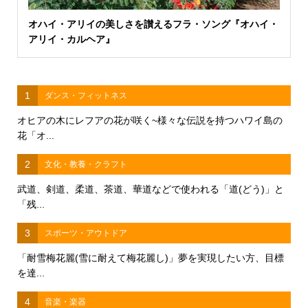
オハイ・アリイの美しさを讃えるフラ・ソング『オハイ・
アリイ・カルヘア』
1
ダンス・フィットネス
オヒアの木にレフアの花が咲く~様々な伝説を持つハワイ島の
花「オ...
2
文化・教養・クラフト
武道、剣道、柔道、茶道、華道などで使われる「道(どう)」と
「残...
3
スポーツ・アウトドア
「耐雪梅花麗(雪に耐えて梅花麗し)」夢を実現したい方、目標
を達...
4
音楽・楽器