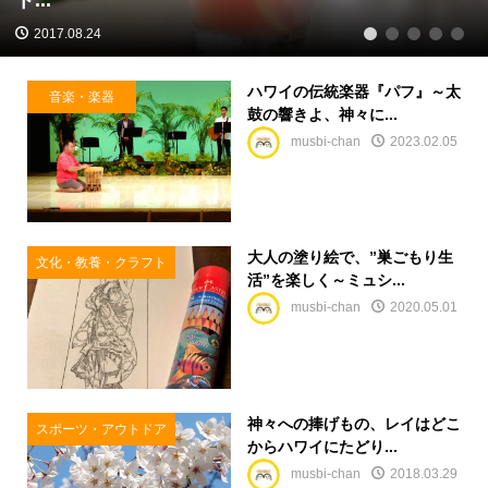
2017.08.24
1
2
3
4
5
ハワイの伝統楽器『パフ』～太
音楽・楽器
鼓の響きよ、神々に...
musbi-chan
2023.02.05
大人の塗り絵で、”巣ごもり生
文化・教養・クラフト
活”を楽しく～ミュシ...
musbi-chan
2020.05.01
神々への捧げもの、レイはどこ
スポーツ・アウトドア
からハワイにたどり...
musbi-chan
2018.03.29