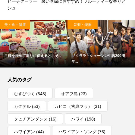
ピーチクーラー 暑い季節におすすめ！フルーティーな香りと
シュ...
美・食・健康
音楽・楽器
目標を決めて周りに伝えると、そ...
『クララ・シューマン生誕200周
年...
人気のタグ
むすびつく
(545)
オアフ島
(23)
カクテル
(53)
カヒコ（古典フラ）
(31)
タヒチアンダンス
(16)
ハワイ
(198)
ハワイアン
(44)
ハワイアン・ソング
(76)