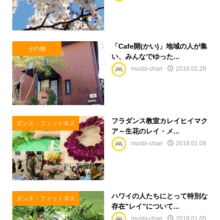
「Cafe開(かい)」地域の人が集
その他
い、みんなでゆった...
musbi-chan
2018.02.28
フラダンス教室カレイヒイマク
ダンス・フィットネス
ア～生花のレイ・メ...
musbi-chan
2018.01.08
ハワイの人たちにとって特別な
ダンス・フィットネス
存在”レイ”について...
musbi-chan
2018.01.05