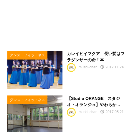
カレイヒイマクア 長い髪はフ
ダンス・フィットネス
ラダンサーの命！本...
musbi-chan
2017.11.24
【Studio ORANGE スタジ
ダンス・フィットネス
オ・オランジュ】やわらか...
musbi-chan
2017.05.21