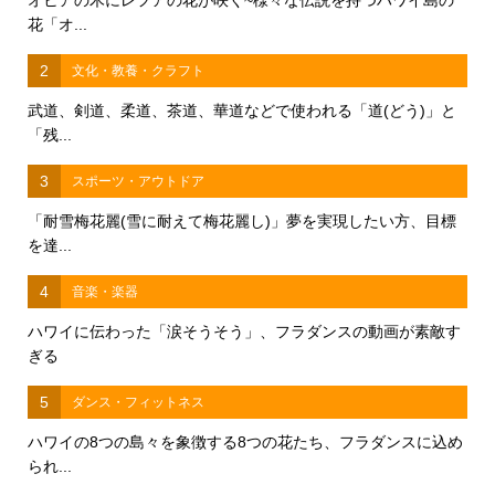
オヒアの木にレフアの花が咲く~様々な伝説を持つハワイ島の
花「オ...
2
文化・教養・クラフト
武道、剣道、柔道、茶道、華道などで使われる「道(どう)」と
「残...
3
スポーツ・アウトドア
「耐雪梅花麗(雪に耐えて梅花麗し)」夢を実現したい方、目標
を達...
4
音楽・楽器
ハワイに伝わった「涙そうそう」、フラダンスの動画が素敵す
ぎる
5
ダンス・フィットネス
ハワイの8つの島々を象徴する8つの花たち、フラダンスに込め
られ...