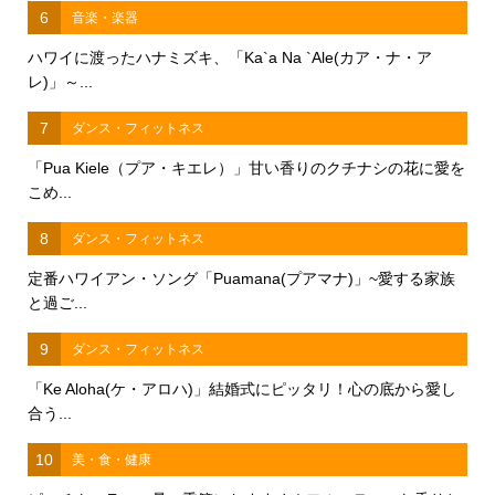
6
音楽・楽器
ハワイに渡ったハナミズキ、「Ka`a Na `Ale(カア・ナ・ア
レ)」～...
7
ダンス・フィットネス
「Pua Kiele（プア・キエレ）」甘い香りのクチナシの花に愛を
こめ...
8
ダンス・フィットネス
定番ハワイアン・ソング「Puamana(プアマナ)」~愛する家族
と過ご...
9
ダンス・フィットネス
「Ke Aloha(ケ・アロハ)」結婚式にピッタリ！心の底から愛し
合う...
10
美・食・健康