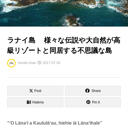
ラナイ島 様々な伝説や大自然が高
級リゾートと同居する不思議な島
musbi-chan
2017.07.30
Post
Share
Hatena
Pin it
“ʻO Lānaʻi a Kaululāʻau, hiehie iā Lānaʻihale”