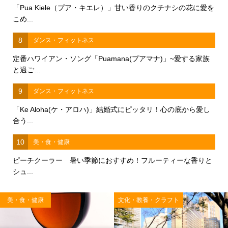
「Pua Kiele（プア・キエレ）」甘い香りのクチナシの花に愛を
こめ...
8
ダンス・フィットネス
定番ハワイアン・ソング「Puamana(プアマナ)」~愛する家族
と過ご...
9
ダンス・フィットネス
「Ke Aloha(ケ・アロハ)」結婚式にピッタリ！心の底から愛し
合う...
10
美・食・健康
ピーチクーラー 暑い季節におすすめ！フルーティーな香りと
シュ...
美・食・健康
文化・教養・クラフト