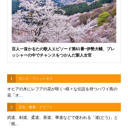
百人一首かるたの歌人エピソード第61番~伊勢大輔、プレ
ッシャーの中でチャンスをつかんだ新人女官
1
ダンス・フィットネス
オヒアの木にレフアの花が咲く~様々な伝説を持つハワイ島の
花「オ...
2
文化・教養・クラフト
武道、剣道、柔道、茶道、華道などで使われる「道(どう)」と
「残...