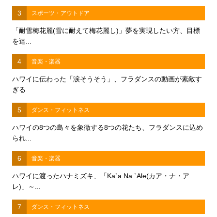
3
スポーツ・アウトドア
「耐雪梅花麗(雪に耐えて梅花麗し)」夢を実現したい方、目標
を達...
4
音楽・楽器
ハワイに伝わった「涙そうそう」、フラダンスの動画が素敵す
ぎる
5
ダンス・フィットネス
ハワイの8つの島々を象徴する8つの花たち、フラダンスに込め
られ...
6
音楽・楽器
ハワイに渡ったハナミズキ、「Ka`a Na `Ale(カア・ナ・ア
レ)」～...
7
ダンス・フィットネス