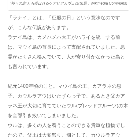
”神々の庭”とも呼ばれるケアヒアカヴェロ(出展：Wikimedia Commons)
「ラナイ」とは、「征服の日」という意味なのです
が、こんな伝説があります。
ラナイ島は、カメハメハ大王がハワイを統一する前
は、マウイ島の首長によって支配されていました。悪
霊がたくさん棲んでいて、人が寄り付かなかった島と
も言われています。
紀元1400年頃のこと。マウイ島の王、カアラネの息
子、カウルラアウはいたずらっ子で、あるとき父カア
ラネ王が大切に育てていたウル(ブレッドフルーツ)の木
を全部引き抜いてしまいました。
ウルは、多くの人を養うことのできる貴重な植物でし
たので、父王は大変怒り、罰として、カウルラアウ