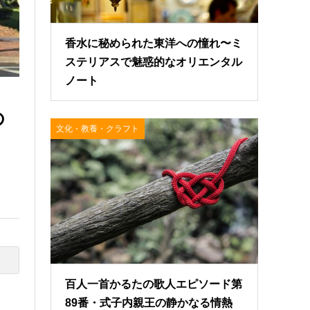
香水に秘められた東洋への憧れ〜ミ
ステリアスで魅惑的なオリエンタル
ノート
の
文化・教養・クラフト
百人一首かるたの歌人エピソード第
89番・式子内親王の静かなる情熱