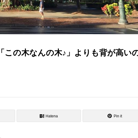
「この木なんの木♪」よりも背が高い
Hatena
Pin it