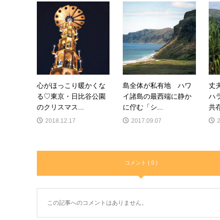
心がほっこり暖かくな
島全体が私有地 ハワ
丈
る♡東京・日比谷公園
イ諸島の最西端に静か
ハ
のクリスマス...
に佇む「シ...
共存
2018.12.17
2017.09.07
コメント ( 0 )
この記事へのコメントはありません。