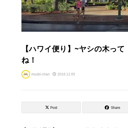
【ハワイ便り】~ヤシの木って
ね！
musbi-chan
2016.12.05
Post
Share