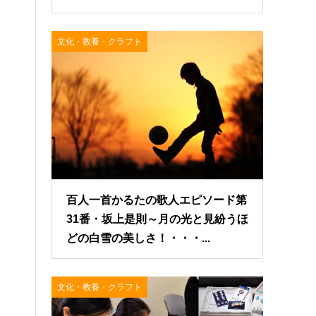
文化・教養・クラフト
百人一首かるたの歌人エピソード第
31番・坂上是則～月の光と見紛うほ
どの白雪の美しさ！・・・...
文化・教養・クラフト