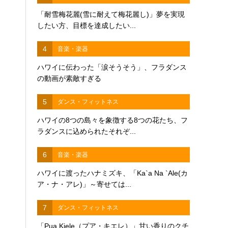
「耐雪梅花麗(雪に耐えて梅花麗し)」夢を実現
したい方、目標を達成したい...
4
音楽・楽器
ハワイに伝わった「涙そうそう」、フラダンス
の動画が素敵すぎる
5
ダンス・フィットネス
ハワイの8つの島々を象徴する8つの花たち、フ
ラダンスに込められたそれぞ...
6
音楽・楽器
ハワイに渡ったハナミズキ、「Ka`a Na `Ale(カ
ア・ナ・アレ)」～寄せては...
7
ダンス・フィットネス
「Pua Kiele（プア・キエレ）」甘い香りのクチ