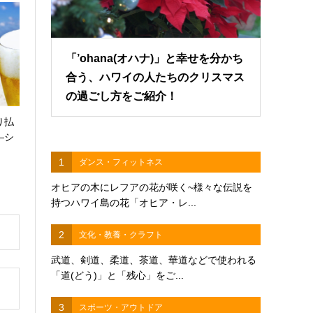
「’ohana(オハナ)」と幸せを分かち
合う、ハワイの人たちのクリスマス
の過ごし方をご紹介！
り払
―シ
1
ダンス・フィットネス
オヒアの木にレフアの花が咲く~様々な伝説を
持つハワイ島の花「オヒア・レ...
2
文化・教養・クラフト
武道、剣道、柔道、茶道、華道などで使われる
「道(どう)」と「残心」をご...
3
スポーツ・アウトドア