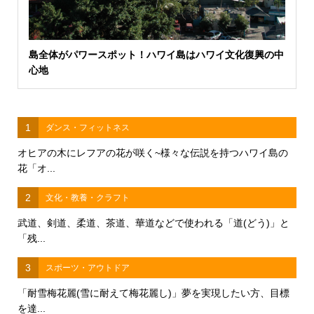
島全体がパワースポット！ハワイ島はハワイ文化復興の中
心地
1
ダンス・フィットネス
オヒアの木にレフアの花が咲く~様々な伝説を持つハワイ島の
花「オ...
2
文化・教養・クラフト
武道、剣道、柔道、茶道、華道などで使われる「道(どう)」と
「残...
3
スポーツ・アウトドア
「耐雪梅花麗(雪に耐えて梅花麗し)」夢を実現したい方、目標
を達...