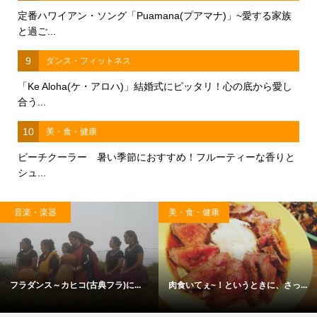
定番ハワイアン・ソング「Puamana(プアマナ)」~愛する家族
と過ご...
9
ダンス・フィットネス
「Ke Aloha(ケ・アロハ)」結婚式にピッタリ！心の底から愛し
合う...
10
美・食・健康
ピーチクーラー 暑い季節におすすめ！フルーティーな香りと
シュ...
音楽・楽器
美・食・健康
フラダンス～カヒコ(古典フラ)に...
肉食いてぇ~！というときに、さっ...