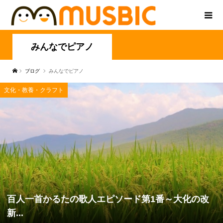
みんなでピアノ
ブログ
みんなでピアノ
文化・教養・クラフト
百人一首かるたの歌人エピソード第1番～大化の改
新...