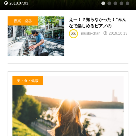
2018.07.03
1
2
3
4
5
えー！？知らなかった！”みん
音楽・楽器
なで楽しめるピアノの...
musbi-chan
2019.10.13
美・食・健康