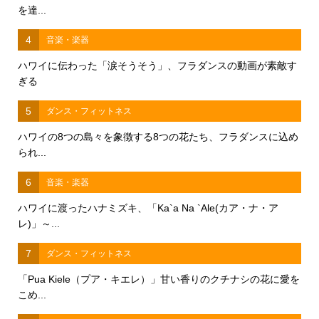
を達...
4
音楽・楽器
ハワイに伝わった「涙そうそう」、フラダンスの動画が素敵す
ぎる
5
ダンス・フィットネス
ハワイの8つの島々を象徴する8つの花たち、フラダンスに込め
られ...
6
音楽・楽器
ハワイに渡ったハナミズキ、「Ka`a Na `Ale(カア・ナ・ア
レ)」～...
7
ダンス・フィットネス
「Pua Kiele（プア・キエレ）」甘い香りのクチナシの花に愛を
こめ...