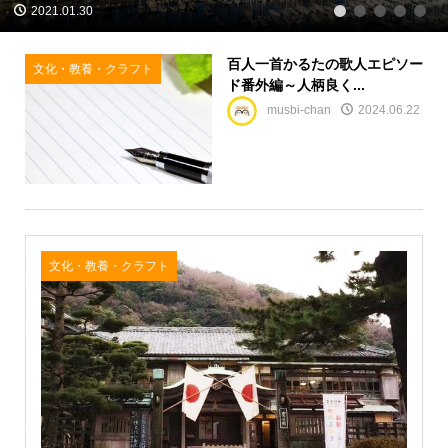
2021.01.30
1
2
3
4
5
百人一首かるたの歌人エピソー
文化・教養・クラフト
ド番外編～人柄良く...
musbi-chan
2024.06.22
文化・教養・クラフト