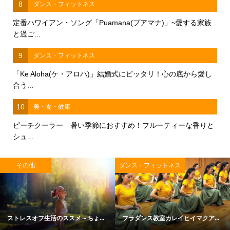
8
ダンス・フィットネス
定番ハワイアン・ソング「Puamana(プアマナ)」~愛する家族
と過ご...
9
ダンス・フィットネス
「Ke Aloha(ケ・アロハ)」結婚式にピッタリ！心の底から愛し
合う...
10
美・食・健康
ピーチクーラー 暑い季節におすすめ！フルーティーな香りと
シュ...
その他
ダンス・フィットネス
ストレスオフ生活のススメ～ちょ...
フラダンス教室カレイヒイマクア...