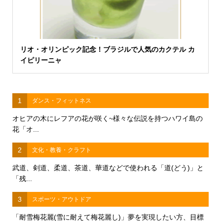
リオ・オリンピック記念！ブラジルで人気のカクテル カ
イピリーニャ
1
ダンス・フィットネス
オヒアの木にレフアの花が咲く~様々な伝説を持つハワイ島の
花「オ...
2
文化・教養・クラフト
武道、剣道、柔道、茶道、華道などで使われる「道(どう)」と
「残...
3
スポーツ・アウトドア
「耐雪梅花麗(雪に耐えて梅花麗し)」夢を実現したい方、目標