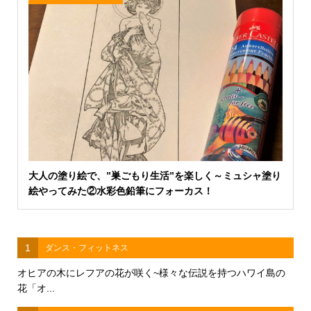
大人の塗り絵で、”巣ごもり生活”を楽しく～ミュシャ塗り
絵やってみた②水彩色鉛筆にフォーカス！
1
ダンス・フィットネス
オヒアの木にレフアの花が咲く~様々な伝説を持つハワイ島の
花「オ...