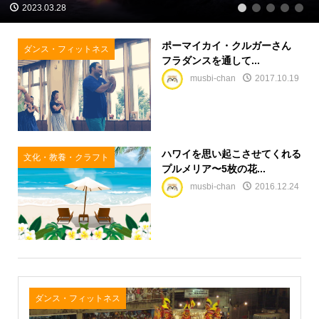
2023.03.28
1
2
3
4
5
ポーマイカイ・クルガーさん
ダンス・フィットネス
フラダンスを通して...
musbi-chan
2017.10.19
ハワイを思い起こさせてくれる
文化・教養・クラフト
プルメリア〜5枚の花...
musbi-chan
2016.12.24
ダンス・フィットネス