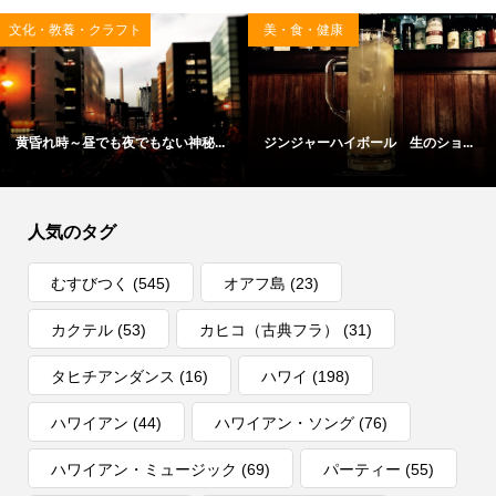
文化・教養・クラフト
美・食・健康
黄昏れ時～昼でも夜でもない神秘...
ジンジャーハイボール 生のショ...
人気のタグ
むすびつく
(545)
オアフ島
(23)
カクテル
(53)
カヒコ（古典フラ）
(31)
タヒチアンダンス
(16)
ハワイ
(198)
ハワイアン
(44)
ハワイアン・ソング
(76)
ハワイアン・ミュージック
(69)
パーティー
(55)