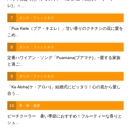
レ)」～...
7
ダンス・フィットネス
「Pua Kiele（プア・キエレ）」甘い香りのクチナシの花に愛を
こめ...
8
ダンス・フィットネス
定番ハワイアン・ソング「Puamana(プアマナ)」~愛する家族
と過ご...
9
ダンス・フィットネス
「Ke Aloha(ケ・アロハ)」結婚式にピッタリ！心の底から愛し
合う...
10
美・食・健康
ピーチクーラー 暑い季節におすすめ！フルーティーな香りと
シュ...