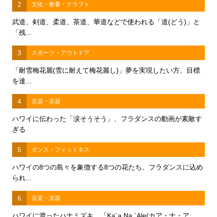
2
文化・教養・クラフト
武道、剣道、柔道、茶道、華道などで使われる「道(どう)」と
「残...
3
スポーツ・アウトドア
「耐雪梅花麗(雪に耐えて梅花麗し)」夢を実現したい方、目標
を達...
4
音楽・楽器
ハワイに伝わった「涙そうそう」、フラダンスの動画が素敵す
ぎる
5
ダンス・フィットネス
ハワイの8つの島々を象徴する8つの花たち、フラダンスに込め
られ...
6
音楽・楽器
ハワイに渡ったハナミズキ、「Ka`a Na `Ale(カア・ナ・ア