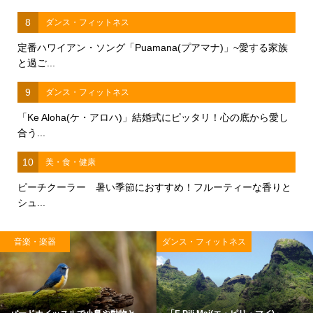
8
ダンス・フィットネス
定番ハワイアン・ソング「Puamana(プアマナ)」~愛する家族
と過ご...
9
ダンス・フィットネス
「Ke Aloha(ケ・アロハ)」結婚式にピッタリ！心の底から愛し
合う...
10
美・食・健康
ピーチクーラー 暑い季節におすすめ！フルーティーな香りと
シュ...
音楽・楽器
ダンス・フィットネス