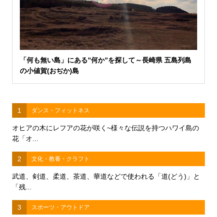
「何も無い島」にある”何か”を探して～長崎県 五島列島
の小値賀(おぢか)島
1
ダンス・フィットネス
オヒアの木にレフアの花が咲く~様々な伝説を持つハワイ島の
花「オ...
2
文化・教養・クラフト
武道、剣道、柔道、茶道、華道などで使われる「道(どう)」と
「残...
3
スポーツ・アウトドア