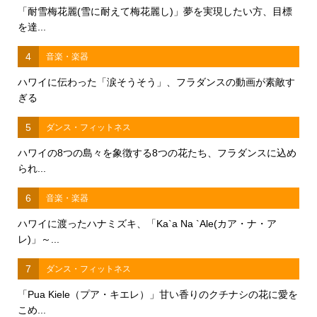
「耐雪梅花麗(雪に耐えて梅花麗し)」夢を実現したい方、目標
を達...
4
音楽・楽器
ハワイに伝わった「涙そうそう」、フラダンスの動画が素敵す
ぎる
5
ダンス・フィットネス
ハワイの8つの島々を象徴する8つの花たち、フラダンスに込め
られ...
6
音楽・楽器
ハワイに渡ったハナミズキ、「Ka`a Na `Ale(カア・ナ・ア
レ)」～...
7
ダンス・フィットネス
「Pua Kiele（プア・キエレ）」甘い香りのクチナシの花に愛を
こめ...