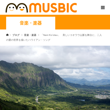
音楽・楽器
ブログ
音楽・楽器
「Nani Ko’olau」 美しいコオラウ山脈を舞台に、二人
の愛の世界を描いたハワイアン・ソング