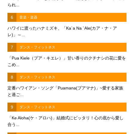
られ...
6
音楽・楽器
ハワイに渡ったハナミズキ、「Ka`a Na `Ale(カア・ナ・ア
レ)」～...
7
ダンス・フィットネス
「Pua Kiele（プア・キエレ）」甘い香りのクチナシの花に愛を
こめ...
8
ダンス・フィットネス
定番ハワイアン・ソング「Puamana(プアマナ)」~愛する家族
と過ご...
9
ダンス・フィットネス
「Ke Aloha(ケ・アロハ)」結婚式にピッタリ！心の底から愛し
合う...