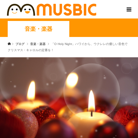
音楽・楽器
ブログ
音楽・楽器
「O Holy Night」ハワイから、ウクレレの優しい音色で
クリスマス・キャロルの定番を！