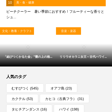
10
美・食・健康
ピーチクーラー 暑い季節におすすめ！フルーティーな香りと
シュ...
文化・教養・クラフト
音楽・楽器
「結びつくかるた会」”畳の上の格...
リリウオカラニ女王～古代ハワイ...
人気のタグ
むすびつく
(545)
オアフ島
(23)
カクテル
(53)
カヒコ（古典フラ）
(31)
タヒチアンダンス
(16)
ハワイ
(198)