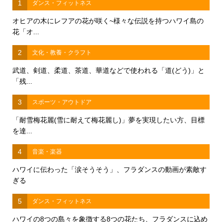
1
ダンス・フィットネス
オヒアの木にレフアの花が咲く~様々な伝説を持つハワイ島の
花「オ...
2
文化・教養・クラフト
武道、剣道、柔道、茶道、華道などで使われる「道(どう)」と
「残...
3
スポーツ・アウトドア
「耐雪梅花麗(雪に耐えて梅花麗し)」夢を実現したい方、目標
を達...
4
音楽・楽器
ハワイに伝わった「涙そうそう」、フラダンスの動画が素敵す
ぎる
5
ダンス・フィットネス
ハワイの8つの島々を象徴する8つの花たち、フラダンスに込め