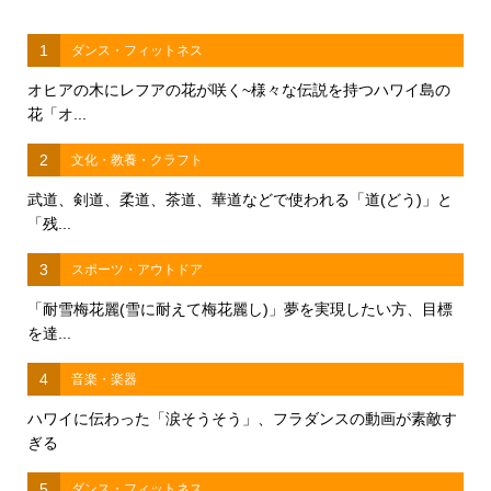
1
ダンス・フィットネス
オヒアの木にレフアの花が咲く~様々な伝説を持つハワイ島の
花「オ...
2
文化・教養・クラフト
武道、剣道、柔道、茶道、華道などで使われる「道(どう)」と
「残...
3
スポーツ・アウトドア
「耐雪梅花麗(雪に耐えて梅花麗し)」夢を実現したい方、目標
を達...
4
音楽・楽器
ハワイに伝わった「涙そうそう」、フラダンスの動画が素敵す
ぎる
5
ダンス・フィットネス