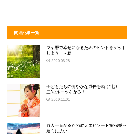
関連記事一覧
マヤ暦で幸せになるためのヒントをゲット
しよう！～新...
2020.03.28
子どもたちの健やかな成長を願う”七五
三”のルーツを探る！
2019.11.01
百人一首かるたの歌人エピソード第99番～
運命に抗い、...