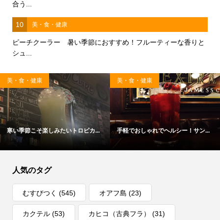
合う...
10
美・食・健康
ピーチクーラー 暑い季節におすすめ！フルーティーな香りと
シュ...
美・食・健康
美・食・健康
寒い季節こそ楽しみたいトロピカ...
手軽でおしゃれでヘルシー！サン...
人気のタグ
むすびつく
(545)
オアフ島
(23)
カクテル
(53)
カヒコ（古典フラ）
(31)