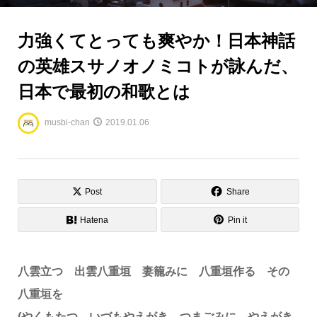
力強くてとっても爽やか！日本神話
の英雄スサノオノミコトが詠んだ、
日本で最初の和歌とは
musbi-chan
2019.01.06
Post
Share
Hatena
Pin it
八雲立つ 出雲八重垣 妻籠みに 八重垣作る その
八重垣を
(やくもたつ いづもやえがき つまごみに やえがき