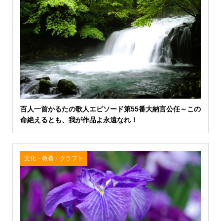
百人一首かるたの歌人エピソード第55番大納言公任～この
命絶えるとも、我が作品よ永遠なれ！
文化・教養・クラフト