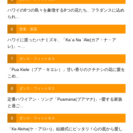
ハワイの8つの島々を象徴する8つの花たち、フラダンスに込め
られ...
6
音楽・楽器
ハワイに渡ったハナミズキ、「Ka`a Na `Ale(カア・ナ・ア
レ)」～...
7
ダンス・フィットネス
「Pua Kiele（プア・キエレ）」甘い香りのクチナシの花に愛を
こめ...
8
ダンス・フィットネス
定番ハワイアン・ソング「Puamana(プアマナ)」~愛する家族
と過ご...
9
ダンス・フィットネス
「Ke Aloha(ケ・アロハ)」結婚式にピッタリ！心の底から愛し