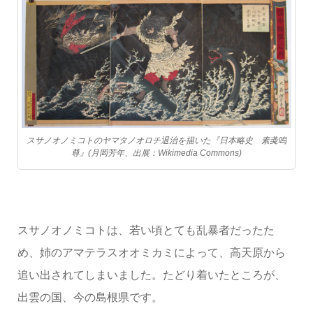
スサノオノミコトのヤマタノオロチ退治を描いた『日本略史 素戔嗚
尊』(月岡芳年、出展：Wikimedia Commons)
スサノオノミコトは、若い頃とても乱暴者だったた
め、姉のアマテラスオオミカミによって、高天原から
追い出されてしまいました。たどり着いたところが、
出雲の国、今の島根県です。