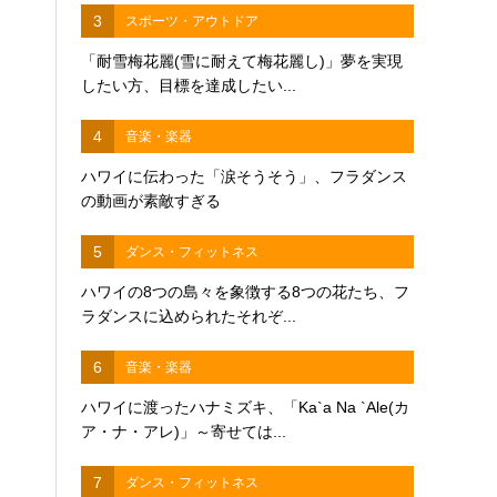
3
スポーツ・アウトドア
「耐雪梅花麗(雪に耐えて梅花麗し)」夢を実現
したい方、目標を達成したい...
4
音楽・楽器
ハワイに伝わった「涙そうそう」、フラダンス
の動画が素敵すぎる
5
ダンス・フィットネス
ハワイの8つの島々を象徴する8つの花たち、フ
ラダンスに込められたそれぞ...
6
音楽・楽器
ハワイに渡ったハナミズキ、「Ka`a Na `Ale(カ
ア・ナ・アレ)」～寄せては...
7
ダンス・フィットネス