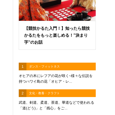
【競技かるた入門！】知ったら競技
かるたをもっと楽しめる！”決まり
字”のお話
1
ダンス・フィットネス
オヒアの木にレフアの花が咲く~様々な伝説を
持つハワイ島の花「オヒア・レ...
2
文化・教養・クラフト
武道、剣道、柔道、茶道、華道などで使われる
「道(どう)」と「残心」をご...