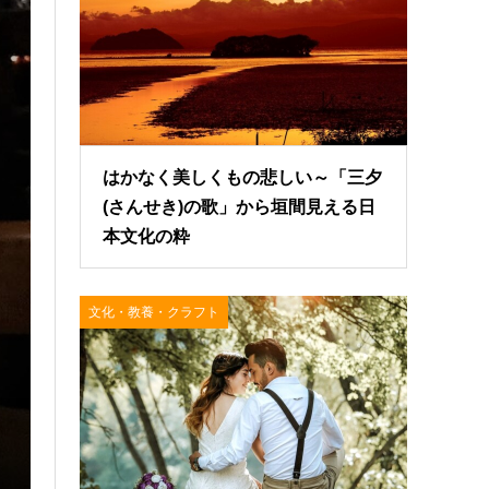
はかなく美しくもの悲しい～「三夕
(さんせき)の歌」から垣間見える日
本文化の粋
文化・教養・クラフト
小倉百人一首の選者登場！～百人一首かるたの歌人