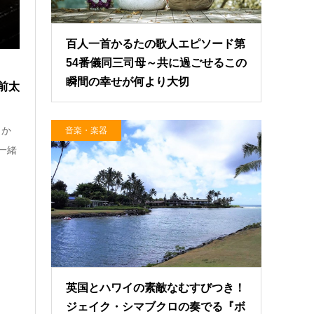
2022.11.13
百人一首かるたの歌人エピソード第
54番儀同三司母～共に過ごせるこの
瞬間の幸せが何より大切
前太
りか
音楽・楽器
一緒
英国とハワイの素敵なむすびつき！
ジェイク・シマブクロの奏でる『ボ