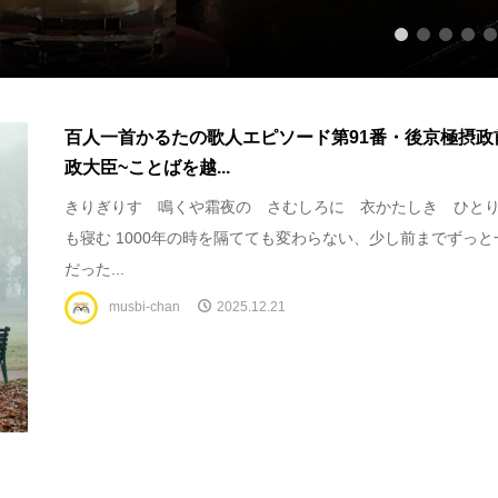
1
2
3
4
5
百人一首かるたの歌人エピソード第91番・後京極摂政
政大臣~ことばを越...
きりぎりす 鳴くや霜夜の さむしろに 衣かたしき ひと
も寝む 1000年の時を隔てても変わらない、少し前までずっと
だった...
musbi-chan
2025.12.21