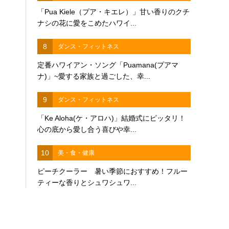
「Pua Kiele（プア・キエレ）」甘い香りのクチ
ナシの花に愛をこめたハワイ...
8
ダンス・フィットネス
定番ハワイアン・ソング「Puamana(プアマ
ナ)」~愛する家族と過ごした、幸...
9
ダンス・フィットネス
「Ke Aloha(ケ・アロハ)」結婚式にピッタリ！
心の底から愛し合う喜びや幸...
10
美・食・健康
ピーチクーラー 暑い季節におすすめ！フルー
ティーな香りとシュワシュワ...