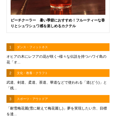
ピーチクーラー 暑い季節におすすめ！フルーティーな香
りとシュワシュワ感を楽しめるカクテル
1
ダンス・フィットネス
オヒアの木にレフアの花が咲く~様々な伝説を持つハワイ島の
花「オ...
2
文化・教養・クラフト
武道、剣道、柔道、茶道、華道などで使われる「道(どう)」と
「残...
3
スポーツ・アウトドア
「耐雪梅花麗(雪に耐えて梅花麗し)」夢を実現したい方、目標
を達...