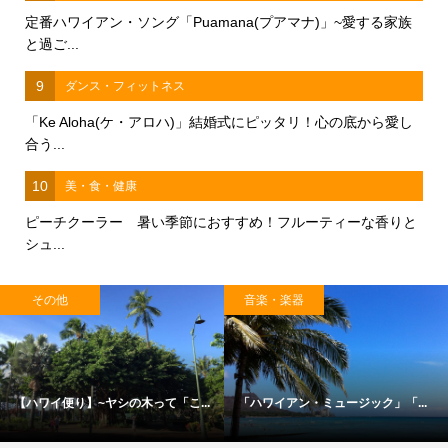
定番ハワイアン・ソング「Puamana(プアマナ)」~愛する家族
と過ご...
9
ダンス・フィットネス
「Ke Aloha(ケ・アロハ)」結婚式にピッタリ！心の底から愛し
合う...
10
美・食・健康
ピーチクーラー 暑い季節におすすめ！フルーティーな香りと
シュ...
その他
音楽・楽器
【ハワイ便り】~ヤシの木って「こ...
「ハワイアン・ミュージック」「...