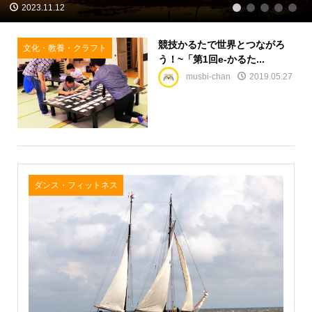
2023.11.12
1
2
3
4
5
競技かるたで世界とつながろ
文化・教養・クラフト
う！~「第1回e-かるた...
musbi-chan
2019.05.27
ダンス・フィットネス