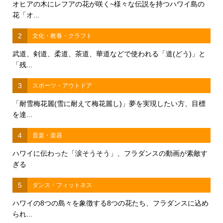
オヒアの木にレフアの花が咲く~様々な伝説を持つハワイ島の
花「オ...
2
文化・教養・クラフト
武道、剣道、柔道、茶道、華道などで使われる「道(どう)」と
「残...
3
スポーツ・アウトドア
「耐雪梅花麗(雪に耐えて梅花麗し)」夢を実現したい方、目標
を達...
4
音楽・楽器
ハワイに伝わった「涙そうそう」、フラダンスの動画が素敵す
ぎる
5
ダンス・フィットネス
ハワイの8つの島々を象徴する8つの花たち、フラダンスに込め
られ...