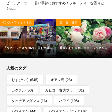
ピーチクーラー 暑い季節におすすめ！フルーティーな香りと
シュ...
ダンス・フィットネス
美・食・健康
「タヒチフェスタ2021」～お台場...
香りのおしゃれ～ココ・シャネル...
人気のタグ
むすびつく
(545)
オアフ島
(23)
カクテル
(53)
カヒコ（古典フラ）
(31)
タヒチアンダンス
(16)
ハワイ
(198)
ハワイアン
(44)
ハワイアン・ソング
(76)