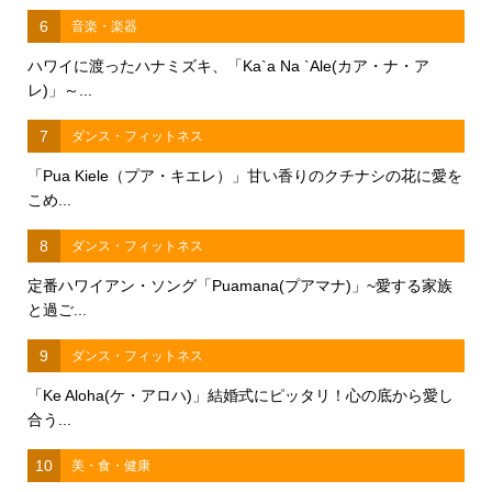
6
音楽・楽器
ハワイに渡ったハナミズキ、「Ka`a Na `Ale(カア・ナ・ア
レ)」～...
7
ダンス・フィットネス
「Pua Kiele（プア・キエレ）」甘い香りのクチナシの花に愛を
こめ...
8
ダンス・フィットネス
定番ハワイアン・ソング「Puamana(プアマナ)」~愛する家族
と過ご...
9
ダンス・フィットネス
「Ke Aloha(ケ・アロハ)」結婚式にピッタリ！心の底から愛し
合う...
10
美・食・健康