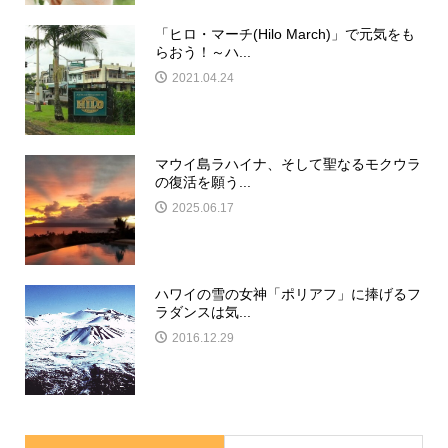
「ヒロ・マーチ(Hilo March)」で元気をも
らおう！～ハ...
2021.04.24
マウイ島ラハイナ、そして聖なるモクウラ
の復活を願う...
2025.06.17
ハワイの雪の女神「ポリアフ」に捧げるフ
ラダンスは気...
2016.12.29