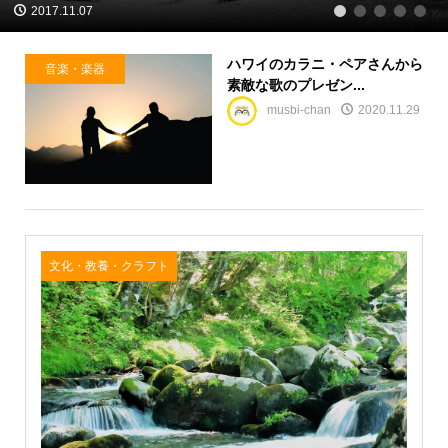
2017.11.07
1
2
3
4
5
ハワイのカラニ・ペアさんから
音楽・楽器
素敵な歌のプレゼン...
musbi-chan
2020.11.29
文化・教養・クラフト