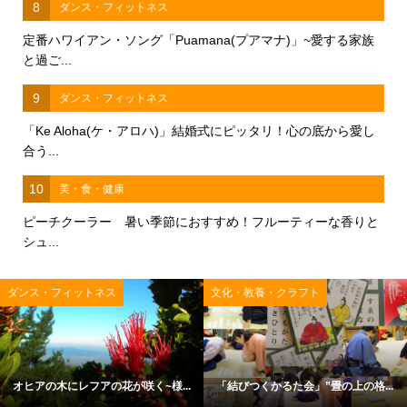
8
ダンス・フィットネス
定番ハワイアン・ソング「Puamana(プアマナ)」~愛する家族
と過ご...
9
ダンス・フィットネス
「Ke Aloha(ケ・アロハ)」結婚式にピッタリ！心の底から愛し
合う...
10
美・食・健康
ピーチクーラー 暑い季節におすすめ！フルーティーな香りと
シュ...
ダンス・フィットネス
文化・教養・クラフト
オヒアの木にレフアの花が咲く~様...
「結びつくかるた会」”畳の上の格...