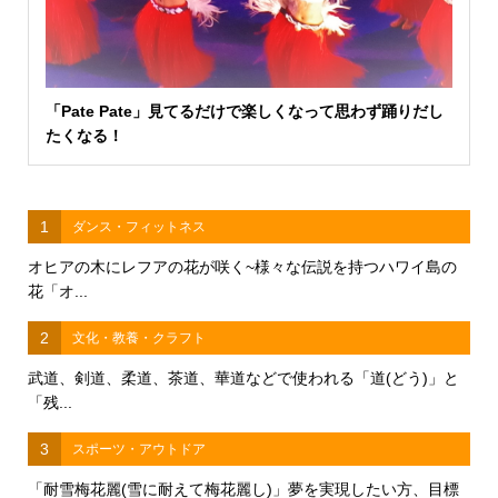
「Pate Pate」見てるだけで楽しくなって思わず踊りだし
たくなる！
1
ダンス・フィットネス
オヒアの木にレフアの花が咲く~様々な伝説を持つハワイ島の
花「オ...
2
文化・教養・クラフト
武道、剣道、柔道、茶道、華道などで使われる「道(どう)」と
「残...
3
スポーツ・アウトドア
「耐雪梅花麗(雪に耐えて梅花麗し)」夢を実現したい方、目標