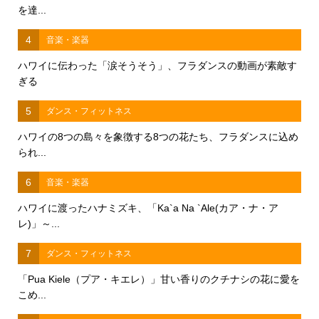
を達...
4
音楽・楽器
ハワイに伝わった「涙そうそう」、フラダンスの動画が素敵す
ぎる
5
ダンス・フィットネス
ハワイの8つの島々を象徴する8つの花たち、フラダンスに込め
られ...
6
音楽・楽器
ハワイに渡ったハナミズキ、「Ka`a Na `Ale(カア・ナ・ア
レ)」～...
7
ダンス・フィットネス
「Pua Kiele（プア・キエレ）」甘い香りのクチナシの花に愛を
こめ...