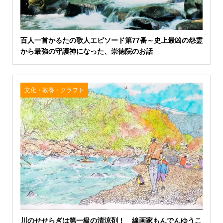
百人一首かるたの歌人エピソード第77番～史上最凶の怨霊
から最強の守護神になった、崇徳院のお話
文化・教養・クラフト
川のせせらぎは第一級の清涼剤！ 線画家もんでんゆうこ