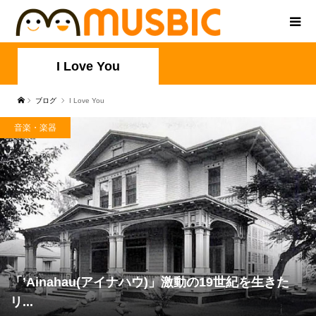
I Love You
ブログ
I Love You
音楽・楽器
「’Ainahau(アイナハウ)」激動の19世紀を生きた
リ...