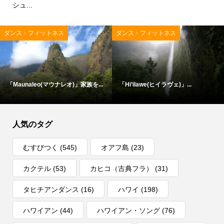
シュ...
ダンス・フィットネス
ダンス・フィットネス
「Maunaleo(マウナレオ)」家族を...
「Hi’ilawe(ヒイラヴェ)」...
人気のタグ
むすびつく
(545)
オアフ島
(23)
カクテル
(53)
カヒコ（古典フラ）
(31)
タヒチアンダンス
(16)
ハワイ
(198)
ハワイアン
(44)
ハワイアン・ソング
(76)