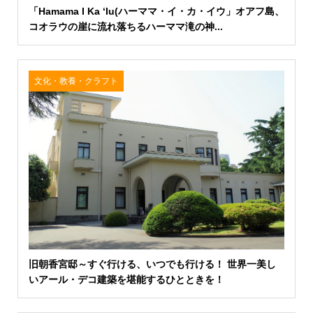
「Hamama I Ka ‘Iu(ハーママ・イ・カ・イウ」オアフ島、
コオラウの崖に流れ落ちるハーママ滝の神...
文化・教養・クラフト
旧朝香宮邸～すぐ行ける、いつでも行ける！ 世界一美し
いアール・デコ建築を堪能するひとときを！