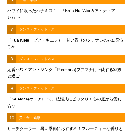
6
音楽・楽器
ハワイに渡ったハナミズキ、「Ka`a Na `Ale(カア・ナ・ア
レ)」～...
7
ダンス・フィットネス
「Pua Kiele（プア・キエレ）」甘い香りのクチナシの花に愛を
こめ...
8
ダンス・フィットネス
定番ハワイアン・ソング「Puamana(プアマナ)」~愛する家族
と過ご...
9
ダンス・フィットネス
「Ke Aloha(ケ・アロハ)」結婚式にピッタリ！心の底から愛し
合う...
10
美・食・健康
ピーチクーラー 暑い季節におすすめ！フルーティーな香りと