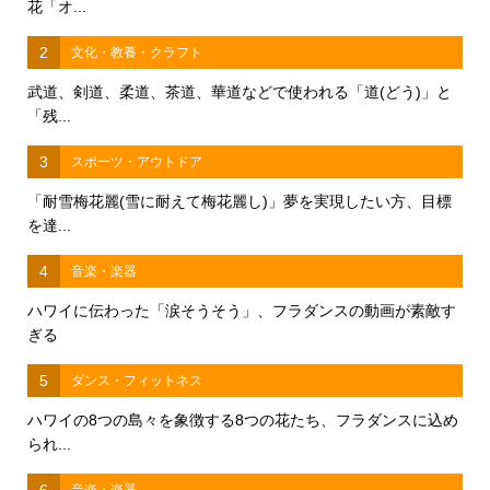
花「オ...
2
文化・教養・クラフト
武道、剣道、柔道、茶道、華道などで使われる「道(どう)」と
「残...
3
スポーツ・アウトドア
「耐雪梅花麗(雪に耐えて梅花麗し)」夢を実現したい方、目標
を達...
4
音楽・楽器
ハワイに伝わった「涙そうそう」、フラダンスの動画が素敵す
ぎる
5
ダンス・フィットネス
ハワイの8つの島々を象徴する8つの花たち、フラダンスに込め
られ...