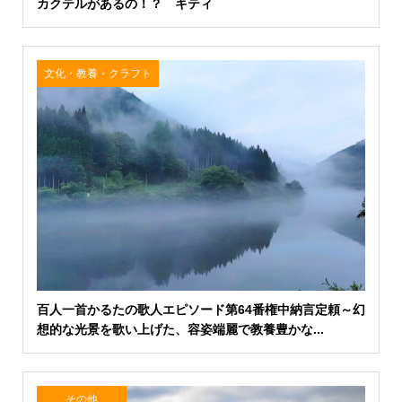
カクテルがあるの！？ キティ
文化・教養・クラフト
百人一首かるたの歌人エピソード第64番権中納言定頼～幻
想的な光景を歌い上げた、容姿端麗で教養豊かな...
その他