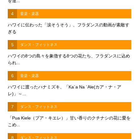
を達...
4
音楽・楽器
ハワイに伝わった「涙そうそう」、フラダンスの動画が素敵す
ぎる
5
ダンス・フィットネス
ハワイの8つの島々を象徴する8つの花たち、フラダンスに込め
られ...
6
音楽・楽器
ハワイに渡ったハナミズキ、「Ka`a Na `Ale(カア・ナ・ア
レ)」～...
7
ダンス・フィットネス
「Pua Kiele（プア・キエレ）」甘い香りのクチナシの花に愛を
こめ...
8
ダンス・フィットネス