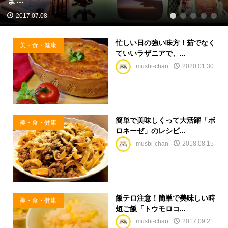
2017.07.08
1
2
3
4
5
忙しい日の強い味方！茹でなく
美・食・健康
ていいラザニアで、...
musbi-chan
2020.01.30
簡単で美味しくって大活躍「ボ
美・食・健康
ロネーゼ」のレシピ...
musbi-chan
2018.08.15
飯テロ注意！簡単で美味しい時
美・食・健康
短ご飯「トウモロコ...
musbi-chan
2017.09.21