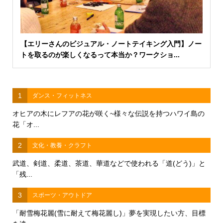
【エリーさんのビジュアル・ノートテイキング入門】ノー
トを取るのが楽しくなるって本当か？ワークショ...
1
ダンス・フィットネス
オヒアの木にレフアの花が咲く~様々な伝説を持つハワイ島の
花「オ...
2
文化・教養・クラフト
武道、剣道、柔道、茶道、華道などで使われる「道(どう)」と
「残...
3
スポーツ・アウトドア
「耐雪梅花麗(雪に耐えて梅花麗し)」夢を実現したい方、目標