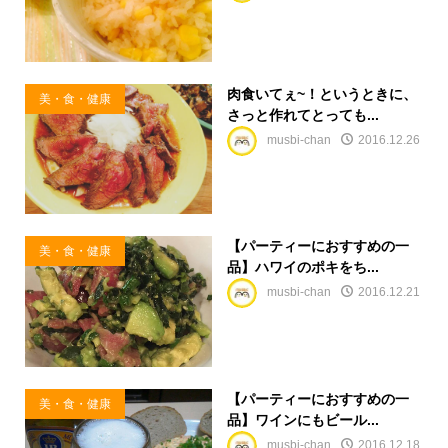
肉食いてぇ~！というときに、
美・食・健康
さっと作れてとっても...
musbi-chan
2016.12.26
【パーティーにおすすめの一
美・食・健康
品】ハワイのポキをち...
musbi-chan
2016.12.21
【パーティーにおすすめの一
美・食・健康
品】ワインにもビール...
musbi-chan
2016.12.18