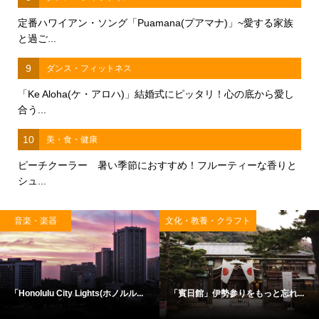
定番ハワイアン・ソング「Puamana(プアマナ)」~愛する家族
と過ご...
9
ダンス・フィットネス
「Ke Aloha(ケ・アロハ)」結婚式にピッタリ！心の底から愛し
合う...
10
美・食・健康
ピーチクーラー 暑い季節におすすめ！フルーティーな香りと
シュ...
音楽・楽器
文化・教養・クラフト
「Honolulu City Lights(ホノルル...
「賓日館」伊勢参りをもっと忘れ...