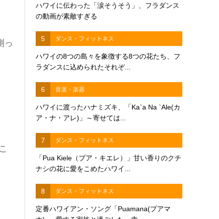
ハワイに伝わった「涙そうそう」、フラダンス
の動画が素敵すぎる
5
ダンス・フィットネス
測っ
ハワイの8つの島々を象徴する8つの花たち、フ
ラダンスに込められたそれぞ...
6
音楽・楽器
ハワイに渡ったハナミズキ、「Ka`a Na `Ale(カ
ア・ナ・アレ)」～寄せては...
7
ダンス・フィットネス
こ
「Pua Kiele（プア・キエレ）」甘い香りのクチ
ナシの花に愛をこめたハワイ...
8
ダンス・フィットネス
定番ハワイアン・ソング「Puamana(プアマ