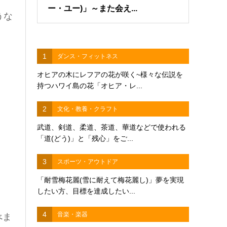
ー・ユー)」～また会え...
うな
1
ダンス・フィットネス
オヒアの木にレフアの花が咲く~様々な伝説を
持つハワイ島の花「オヒア・レ...
2
文化・教養・クラフト
武道、剣道、柔道、茶道、華道などで使われる
「道(どう)」と「残心」をご...
3
スポーツ・アウトドア
「耐雪梅花麗(雪に耐えて梅花麗し)」夢を実現
したい方、目標を達成したい...
4
音楽・楽器
べま