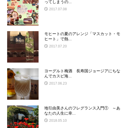
ってしまうの...
2017.07.08
モヒートの夏のアレンジ「マスカット・モ
ヒート」で熱...
2017.07.20
ヨーグルト梅酒 長寿国ジョージアにちな
んでカスピ海...
2017.06.23
地引由美さんのフレグランス入門① ～あ
なたの人生に幸...
2018.05.10