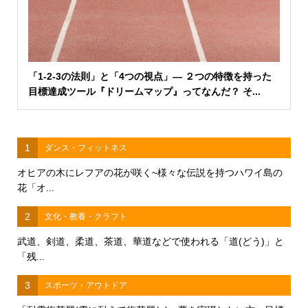
「1-2-3の法則」と「4つの視点」― ２つの特徴を持った
目標達成ツール『ドリームマップ』ってなんだ？ そ...
1
ダンス・フィットネス
オヒアの木にレフアの花が咲く~様々な伝説を持つハワイ島の
花「オ...
2
文化・教養・クラフト
武道、剣道、柔道、茶道、華道などで使われる「道(どう)」と
「残...
3
スポーツ・アウトドア