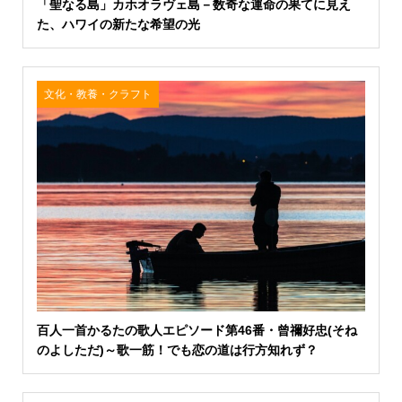
「聖なる島」カホオラヴェ島－数奇な運命の果てに見え
た、ハワイの新たな希望の光
文化・教養・クラフト
百人一首かるたの歌人エピソード第46番・曾禰好忠(そね
のよしただ)～歌一筋！でも恋の道は行方知れず？