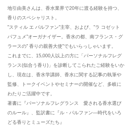
地引由美さんは、香水業界で20年に渡る経験を持つ、
香りのスペシャリスト。
”スティル エ パルファン”主宰、および、”ラ コゼット
パフュメ”オーガナイザー。香水の都、南フランス・グ
ラースの” 香りの親善大使”でもいらっしゃいます。
これまでに、15,000人以上の方に「パーソナルフレグ
ランス(似合う香り)」を診断してこられたご経験をいか
し、現在は、香水学講師、香水に関する記事の執筆や
監修、トークイベントやセミナーの開催など、多岐に
わたりご活躍中です。
著書に『パーソナルフレグランス 愛される香水選び
のルール』、監訳書に『ル・パルファン―時代をいろ
どる香りとミューズたち』