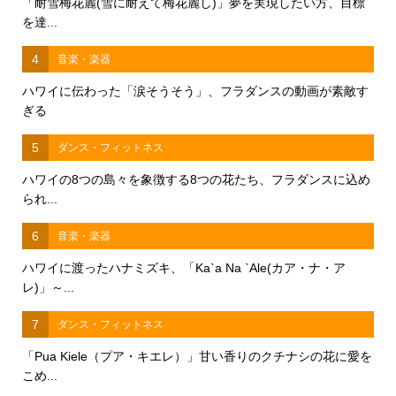
「耐雪梅花麗(雪に耐えて梅花麗し)」夢を実現したい方、目標
を達...
4
音楽・楽器
ハワイに伝わった「涙そうそう」、フラダンスの動画が素敵す
ぎる
5
ダンス・フィットネス
ハワイの8つの島々を象徴する8つの花たち、フラダンスに込め
られ...
6
音楽・楽器
ハワイに渡ったハナミズキ、「Ka`a Na `Ale(カア・ナ・ア
レ)」～...
7
ダンス・フィットネス
「Pua Kiele（プア・キエレ）」甘い香りのクチナシの花に愛を
こめ...