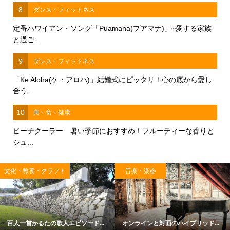
8
ダンス・フィットネス
定番ハワイアン・ソング「Puamana(プアマナ)」~愛する家族
と過ご...
9
ダンス・フィットネス
「Ke Aloha(ケ・アロハ)」結婚式にピッタリ！心の底から愛し
合う...
10
美・食・健康
ピーチクーラー 暑い季節におすすめ！フルーティーな香りと
シュ...
文化・教養・クラフト
音楽・楽器
百人一首かるたの歌人エピソード...
オンラインと対面のハイブリッド...