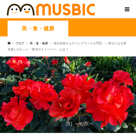
美・食・健康
ブログ
美・食・健康
地引由美さんのフレグランス入門② ～幸せになる香
水探しのヒント「香水のストーリー」とは？