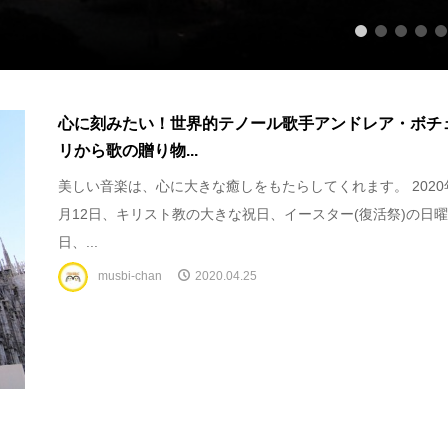
1
2
3
4
5
心に刻みたい！世界的テノール歌手アンドレア・ボチ
リから歌の贈り物...
美しい音楽は、心に大きな癒しをもたらしてくれます。 2020
月12日、キリスト教の大きな祝日、イースター(復活祭)の日
日、...
musbi-chan
2020.04.25