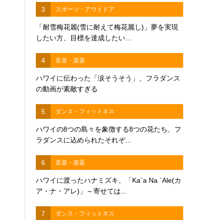
3
スポーツ・アウトドア
「耐雪梅花麗(雪に耐えて梅花麗し)」夢を実現
したい方、目標を達成したい...
4
音楽・楽器
ハワイに伝わった「涙そうそう」、フラダンス
の動画が素敵すぎる
5
ダンス・フィットネス
ハワイの8つの島々を象徴する8つの花たち、フ
ラダンスに込められたそれぞ...
6
音楽・楽器
ハワイに渡ったハナミズキ、「Ka`a Na `Ale(カ
ア・ナ・アレ)」～寄せては...
7
ダンス・フィットネス