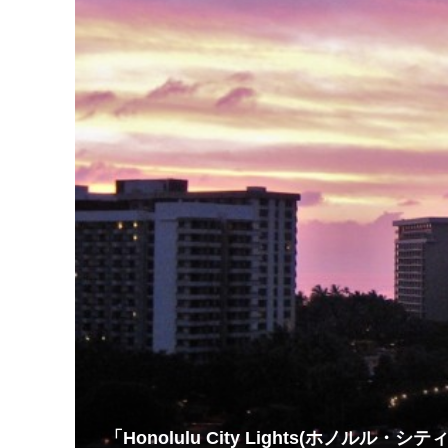
「Honolulu City Lights(ホノルル