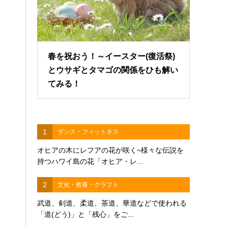
春を祝おう！～イースター(復活祭)
とウサギとタマゴの関係をひも解い
てみる！
1
ダンス・フィットネス
オヒアの木にレフアの花が咲く~様々な伝説を
持つハワイ島の花「オヒア・レ...
2
文化・教養・クラフト
武道、剣道、柔道、茶道、華道などで使われる
「道(どう)」と「残心」をご...