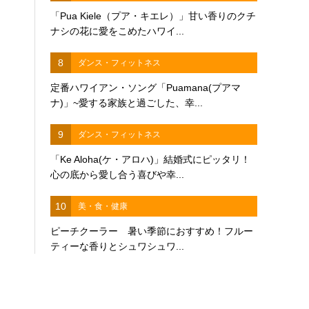
「Pua Kiele（プア・キエレ）」甘い香りのクチ
ナシの花に愛をこめたハワイ...
8
ダンス・フィットネス
定番ハワイアン・ソング「Puamana(プアマ
ナ)」~愛する家族と過ごした、幸...
9
ダンス・フィットネス
「Ke Aloha(ケ・アロハ)」結婚式にピッタリ！
心の底から愛し合う喜びや幸...
10
美・食・健康
ピーチクーラー 暑い季節におすすめ！フルー
ティーな香りとシュワシュワ...