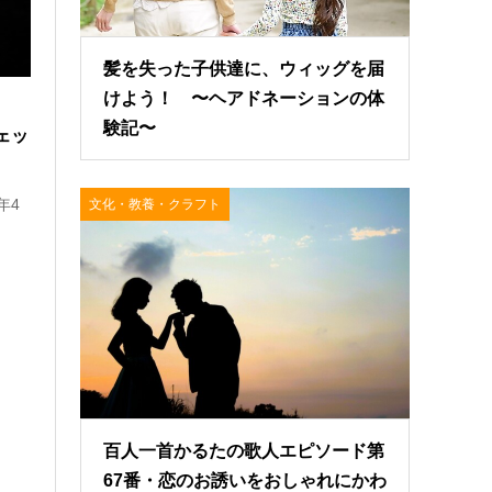
2020.12.23
髪を失った子供達に、ウィッグを届
けよう！ 〜ヘアドネーションの体
験記〜
ェッ
年4
文化・教養・クラフト
曜
百人一首かるたの歌人エピソード第
67番・恋のお誘いをおしゃれにかわ