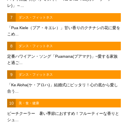
レ)」～...
7
ダンス・フィットネス
「Pua Kiele（プア・キエレ）」甘い香りのクチナシの花に愛を
こめ...
8
ダンス・フィットネス
定番ハワイアン・ソング「Puamana(プアマナ)」~愛する家族
と過ご...
9
ダンス・フィットネス
「Ke Aloha(ケ・アロハ)」結婚式にピッタリ！心の底から愛し
合う...
10
美・食・健康
ピーチクーラー 暑い季節におすすめ！フルーティーな香りと
シュ...