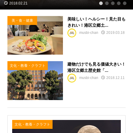
2018.02.21
1
2
3
4
5
美味しい！ヘルシー！見た目も
美・食・健康
きれい！港区立郷土...
musbi-chan
2019.03.18
建物だけでも見る価値大きい！
文化・教養・クラフト
港区立郷土歴史館「...
musbi-chan
2018.12.11
文化・教養・クラフト