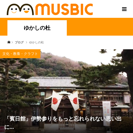
ゆかしの杜
ブログ
ゆかしの杜
文化・教養・クラフト
「賓日館」伊勢参りをもっと忘れられない思い出
に...