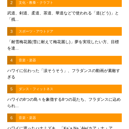
2
文化・教養・クラフト
武道、剣道、柔道、茶道、華道などで使われる「道(どう)」と
「残...
3
スポーツ・アウトドア
「耐雪梅花麗(雪に耐えて梅花麗し)」夢を実現したい方、目標
を達...
4
音楽・楽器
ハワイに伝わった「涙そうそう」、フラダンスの動画が素敵す
ぎる
5
ダンス・フィットネス
ハワイの8つの島々を象徴する8つの花たち、フラダンスに込め
られ...
6
音楽・楽器
ハワイに渡ったハナミズキ、「Ka`a Na `Ale(カア・ナ・ア