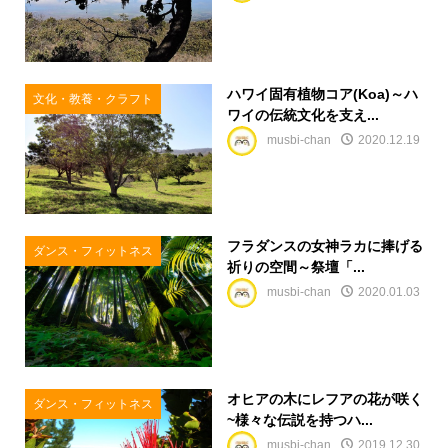
ハワイ固有植物コア(Koa)～ハ
文化・教養・クラフト
ワイの伝統文化を支え...
musbi-chan
2020.12.19
フラダンスの女神ラカに捧げる
ダンス・フィットネス
祈りの空間～祭壇「...
musbi-chan
2020.01.03
オヒアの木にレフアの花が咲く
ダンス・フィットネス
~様々な伝説を持つハ...
musbi-chan
2019.12.30