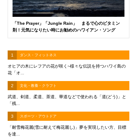
「The Prayer」「Jungle Rain」 まるで心のビタミン
剤！元気になりたい時にお勧めのハワイアン・ソング
1
ダンス・フィットネス
オヒアの木にレフアの花が咲く~様々な伝説を持つハワイ島の
花「オ...
2
文化・教養・クラフト
武道、剣道、柔道、茶道、華道などで使われる「道(どう)」と
「残...
3
スポーツ・アウトドア
「耐雪梅花麗(雪に耐えて梅花麗し)」夢を実現したい方、目標
を達...