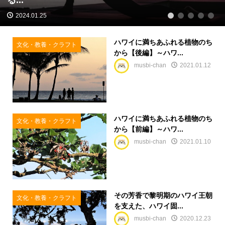
2024.01.25
1
2
3
4
5
ハワイに満ちあふれる植物のち
文化・教養・クラフト
から【後編】～ハワ...
musbi-chan
2021.01.12
ハワイに満ちあふれる植物のち
文化・教養・クラフト
から【前編】～ハワ...
musbi-chan
2021.01.10
その芳香で黎明期のハワイ王朝
文化・教養・クラフト
を支えた、ハワイ固...
musbi-chan
2020.12.23