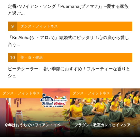
定番ハワイアン・ソング「Puamana(プアマナ)」~愛する家族
と過ご...
9
ダンス・フィットネス
「Ke Aloha(ケ・アロハ)」結婚式にピッタリ！心の底から愛し
合う...
10
美・食・健康
ピーチクーラー 暑い季節におすすめ！フルーティーな香りと
シュ...
ダンス・フィットネス
ダンス・フィットネス
今年はおうちでハワイアン・イベ...
フラダンス教室カレイヒイマクア...