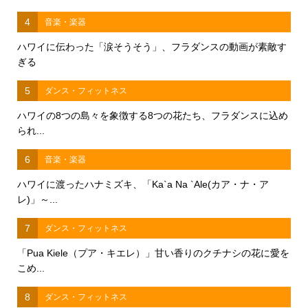
4
音楽・楽器
ハワイに伝わった「涙そうそう」、フラダンスの動画が素敵す
ぎる
5
ダンス・フィットネス
ハワイの8つの島々を象徴する8つの花たち、フラダンスに込め
られ...
6
音楽・楽器
ハワイに渡ったハナミズキ、「Ka`a Na `Ale(カア・ナ・ア
レ)」～...
7
ダンス・フィットネス
「Pua Kiele（プア・キエレ）」甘い香りのクチナシの花に愛を
こめ...
8
ダンス・フィットネス