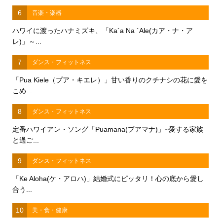
6
音楽・楽器
ハワイに渡ったハナミズキ、「Ka`a Na `Ale(カア・ナ・ア
レ)」～...
7
ダンス・フィットネス
「Pua Kiele（プア・キエレ）」甘い香りのクチナシの花に愛を
こめ...
8
ダンス・フィットネス
定番ハワイアン・ソング「Puamana(プアマナ)」~愛する家族
と過ご...
9
ダンス・フィットネス
「Ke Aloha(ケ・アロハ)」結婚式にピッタリ！心の底から愛し
合う...
10
美・食・健康