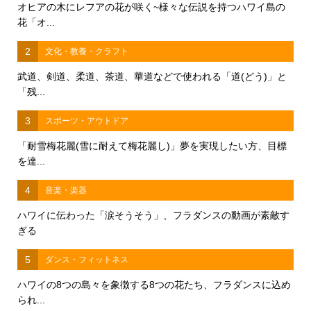
オヒアの木にレフアの花が咲く~様々な伝説を持つハワイ島の
花「オ...
2
文化・教養・クラフト
武道、剣道、柔道、茶道、華道などで使われる「道(どう)」と
「残...
3
スポーツ・アウトドア
「耐雪梅花麗(雪に耐えて梅花麗し)」夢を実現したい方、目標
を達...
4
音楽・楽器
ハワイに伝わった「涙そうそう」、フラダンスの動画が素敵す
ぎる
5
ダンス・フィットネス
ハワイの8つの島々を象徴する8つの花たち、フラダンスに込め
られ...