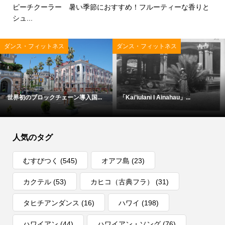
ピーチクーラー 暑い季節におすすめ！フルーティーな香りと
シュ...
ダンス・フィットネス
ダンス・フィットネス
世界初のブロックチェーン導入国...
「Kai’iulani I Ainahau」...
人気のタグ
むすびつく
(545)
オアフ島
(23)
カクテル
(53)
カヒコ（古典フラ）
(31)
タヒチアンダンス
(16)
ハワイ
(198)
ハワイアン
(44)
ハワイアン・ソング
(76)