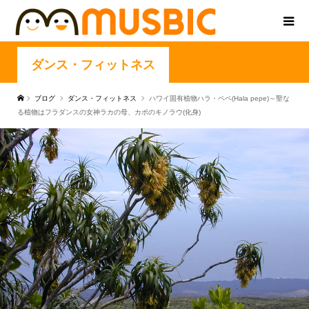
ダンス・フィットネス
ブログ
ダンス・フィットネス
ハワイ固有植物ハラ・ペペ(Hala pepe)～聖な
る植物はフラダンスの女神ラカの母、カポのキノラウ(化身)