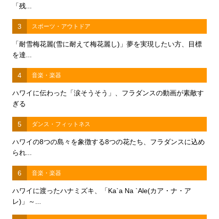
「残...
3
スポーツ・アウトドア
「耐雪梅花麗(雪に耐えて梅花麗し)」夢を実現したい方、目標
を達...
4
音楽・楽器
ハワイに伝わった「涙そうそう」、フラダンスの動画が素敵す
ぎる
5
ダンス・フィットネス
ハワイの8つの島々を象徴する8つの花たち、フラダンスに込め
られ...
6
音楽・楽器
ハワイに渡ったハナミズキ、「Ka`a Na `Ale(カア・ナ・ア
レ)」～...