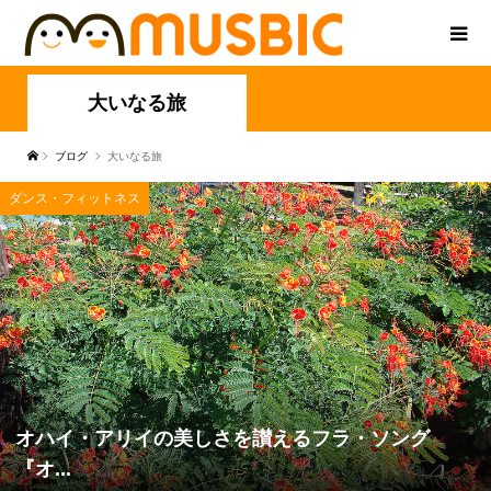
大いなる旅
ブログ
大いなる旅
ダンス・フィットネス
オハイ・アリイの美しさを讃えるフラ・ソング
『オ...