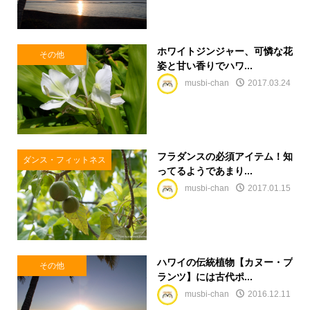
ホワイトジンジャー、可憐な花
その他
姿と甘い香りでハワ...
musbi-chan
2017.03.24
フラダンスの必須アイテム！知
ダンス・フィットネス
ってるようであまり...
musbi-chan
2017.01.15
ハワイの伝統植物【カヌー・プ
その他
ランツ】には古代ポ...
musbi-chan
2016.12.11