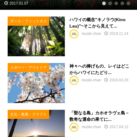
2017.01.07
1
2
3
4
5
ハワイの概念”キノラウ(Kino
ダンス・フィットネス
Lau)”~そこから見えて...
musbi-chan
2019.11.24
神々への捧げもの、レイはどこ
スポーツ・アウトドア
からハワイにたどり...
musbi-chan
2018.03.29
「聖なる島」カホオラヴェ島－
文化・教養・クラフト
数奇な運命の果てに...
musbi-chan
2017.04.12