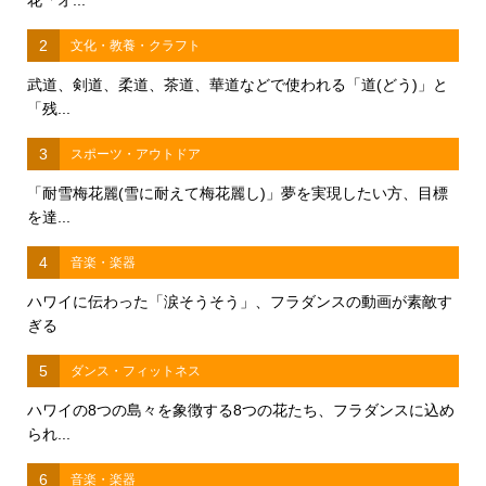
花「オ...
2
文化・教養・クラフト
武道、剣道、柔道、茶道、華道などで使われる「道(どう)」と
「残...
3
スポーツ・アウトドア
「耐雪梅花麗(雪に耐えて梅花麗し)」夢を実現したい方、目標
を達...
4
音楽・楽器
ハワイに伝わった「涙そうそう」、フラダンスの動画が素敵す
ぎる
5
ダンス・フィットネス
ハワイの8つの島々を象徴する8つの花たち、フラダンスに込め
られ...
6
音楽・楽器