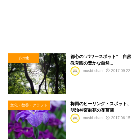
都心の”パワースポット” 自然
その他
教育園の豊かな自然...
musbi-chan
2017.09.22
梅雨のヒーリング・スポット、
文化・教養・クラフト
明治神宮御苑の花菖蒲
musbi-chan
2017.06.15