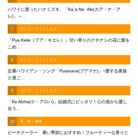
ハワイに渡ったハナミズキ、「Ka`a Na `Ale(カア・ナ・ア
レ)」～...
7
ダンス・フィットネス
「Pua Kiele（プア・キエレ）」甘い香りのクチナシの花に愛を
こめ...
8
ダンス・フィットネス
定番ハワイアン・ソング「Puamana(プアマナ)」~愛する家族
と過ご...
9
ダンス・フィットネス
「Ke Aloha(ケ・アロハ)」結婚式にピッタリ！心の底から愛し
合う...
10
美・食・健康
ピーチクーラー 暑い季節におすすめ！フルーティーな香りと