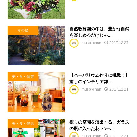
自然教育園の冬は、豊かな自然
その他
を楽しめるだけじゃ...
musbi-chan
2017.12.27
【ハーバリウム作りに挑戦！】
美・食・健康
癒しのインテリア雑...
musbi-chan
2017.12.21
癒しの空間を演出する、ガラス
美・食・健康
の瓶に入った花”ハー...
musbi-chan
2017.12.21