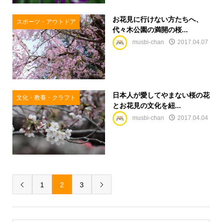
お花見に行けない方たちへ、
スポーツ・アウトドア
代々木公園の満開の桜...
musbi-chan
2017.04.07
日本人が愛してやまない桜の花
文化・教養・クラフト
とお花見の文化を紐...
musbi-chan
2017.04.04
1
2
3

