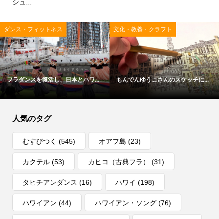
シュ...
ダンス・フィットネス
文化・教養・クラフト
フラダンスを復活し、日本とハワ...
もんでんゆうこさんのスケッチに...
人気のタグ
むすびつく
(545)
オアフ島
(23)
カクテル
(53)
カヒコ（古典フラ）
(31)
タヒチアンダンス
(16)
ハワイ
(198)
ハワイアン
(44)
ハワイアン・ソング
(76)