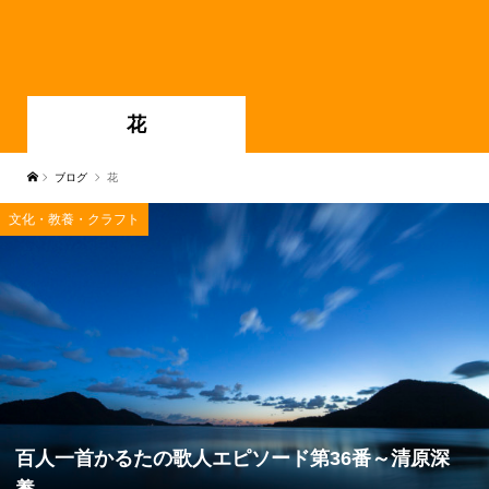
花
ブログ
花
文化・教養・クラフト
百人一首かるたの歌人エピソード第36番～清原深
養...