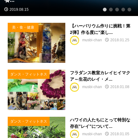
2019.08.15
1
2
3
4
5
【ハーバリウム作りに挑戦！第
美・食・健康
2弾】作る度に”楽し...
musbi-chan
2018.01.25
フラダンス教室カレイヒイマク
ダンス・フィットネス
ア～生花のレイ・メ...
musbi-chan
2018.01.08
ハワイの人たちにとって特別な
ダンス・フィットネス
存在”レイ”について...
musbi-chan
2018.01.05