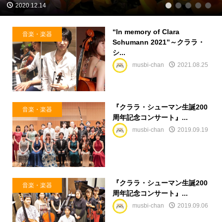
2020.12.14
1
2
3
4
5
“In memory of Clara
音楽・楽器
Schumann 2021”～クララ・
シ...
musbi-chan
2021.08.25
『クララ・シューマン生誕200
音楽・楽器
周年記念コンサート』...
musbi-chan
2019.09.19
『クララ・シューマン生誕200
音楽・楽器
周年記念コンサート』...
musbi-chan
2019.09.06