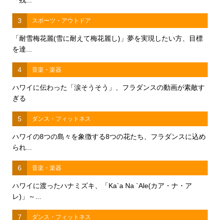
「残...
3
スポーツ・アウトドア
「耐雪梅花麗(雪に耐えて梅花麗し)」夢を実現したい方、目標
を達...
4
音楽・楽器
ハワイに伝わった「涙そうそう」、フラダンスの動画が素敵す
ぎる
5
ダンス・フィットネス
ハワイの8つの島々を象徴する8つの花たち、フラダンスに込め
られ...
6
音楽・楽器
ハワイに渡ったハナミズキ、「Ka`a Na `Ale(カア・ナ・ア
レ)」～...
7
ダンス・フィットネス