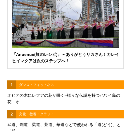
『Anuenue(虹のレシピ)』～ありがとうリカさん！カレイ
ヒイマクアは次のステップへ！
1
ダンス・フィットネス
オヒアの木にレフアの花が咲く~様々な伝説を持つハワイ島の
花「オ...
2
文化・教養・クラフト
武道、剣道、柔道、茶道、華道などで使われる「道(どう)」と