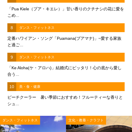
「Pua Kiele（プア・キエレ）」甘い香りのクチナシの花に愛を
こめ...
8
ダンス・フィットネス
定番ハワイアン・ソング「Puamana(プアマナ)」~愛する家族
と過ご...
9
ダンス・フィットネス
「Ke Aloha(ケ・アロハ)」結婚式にピッタリ！心の底から愛し
合う...
10
美・食・健康
ピーチクーラー 暑い季節におすすめ！フルーティーな香りと
シュ...
ダンス・フィットネス
文化・教養・クラフト