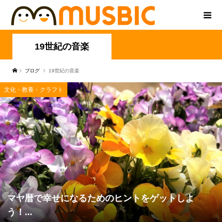
19世紀の音楽
ブログ
19世紀の音楽
文化・教養・クラフト
マヤ暦で幸せになるためのヒントをゲットしよ
う！...