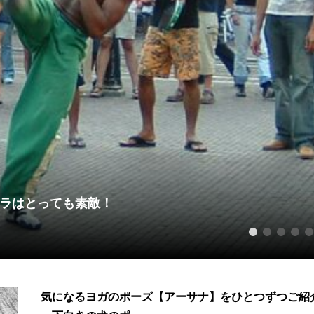
ラはとっても素敵！
1
2
3
4
5
気になるヨガのポーズ【アーサナ】をひとつずつご紹