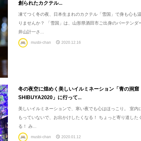
創られたカクテル...
凍てつく冬の夜、日本生まれのカクテル「雪国」で身も心も
りませんか？ 「雪国」は、山形県酒田市ご出身のバーテンダ
井山計一さ...
musbi-chan
2020.12.16
冬の夜空に煌めく美しいイルミネーション「青の洞窟
SHIBUYA2020」に行って...
美しいイルミネーションで、寒い夜でも心はほっこり。 室内
もっていないで、お出かけしたくなる！ ちょっと寄り道した
る！ み...
musbi-chan
2020.01.12