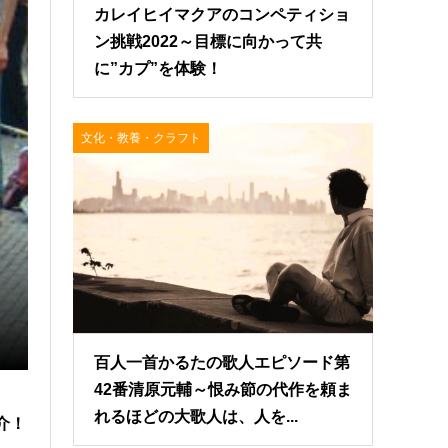
カレイヒイマクアのコンペティショ
ン挑戦2022～目標に向かって共
に”カプ”を体験！
文化・教養・クラフト
いつか踊れるようになりたい！フラダンサー憧れ
2021.03.07
百人一首かるたの歌人エピソード第
42番清原元輔～恨み節の代作を頼ま
れるほどの大歌人は、人を...
介！