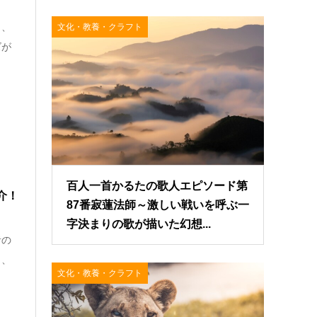
も、
文化・教養・クラフト
ズが
百人一首かるたの歌人エピソード第
介！
87番寂蓮法師～激しい戦いを呼ぶ一
字決まりの歌が描いた幻想...
者の
と、
文化・教養・クラフト