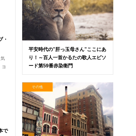
ブ・
平安時代の”肝っ玉母さん”ここにあ
り！～百人一首かるたの歌人エピソ
人気
ード第59番赤染衛門
 ヨ
その他
本で