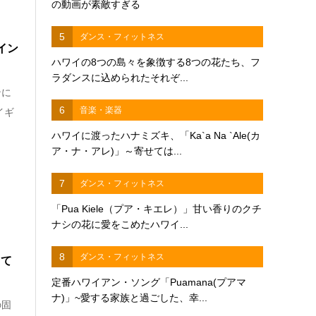
の動画が素敵すぎる
5
ダンス・フィットネス
イン
ハワイの8つの島々を象徴する8つの花たち、フ
ラダンスに込められたそれぞ...
ンに
6
音楽・楽器
イギ
ハワイに渡ったハナミズキ、「Ka`a Na `Ale(カ
ア・ナ・アレ)」～寄せては...
7
ダンス・フィットネス
「Pua Kiele（プア・キエレ）」甘い香りのクチ
ナシの花に愛をこめたハワイ...
8
ダンス・フィットネス
して
定番ハワイアン・ソング「Puamana(プアマ
ナ)」~愛する家族と過ごした、幸...
の固