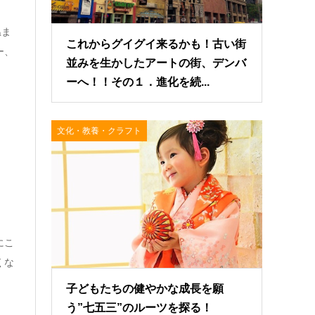
温ま
これからグイグイ来るかも！古い街
ー、
並みを生かしたアートの街、デンバ
ーへ！！その１．進化を続...
文化・教養・クラフト
にこ
くな
子どもたちの健やかな成長を願
う”七五三”のルーツを探る！