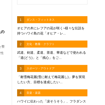
1
ダンス・フィットネス
オヒアの木にレフアの花が咲く~様々な伝説を
人の
持つハワイ島の花「オヒア・レ...
2
文化・教養・クラフト
を整
武道、剣道、柔道、茶道、華道などで使われる
女性
「道(どう)」と「残心」をご...
3
スポーツ・アウトドア
「耐雪梅花麗(雪に耐えて梅花麗し)」夢を実現
したい方、目標を達成したい...
4
音楽・楽器
ハワイに伝わった「涙そうそう」、フラダンス